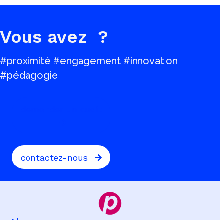
Vous avez
?
#proximité #engagement #innovation
#pédagogie
demander un audit
contactez-nous