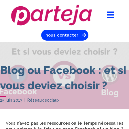
nous contacter
Blog ou Facebook : et si
vous deviez choisir ?
25 juin 2013
|
Réseaux sociaux
Vous n’avez
pas les ressources ou le temps nécessaires
pour animer à la fois une page Facebook et un blog
?