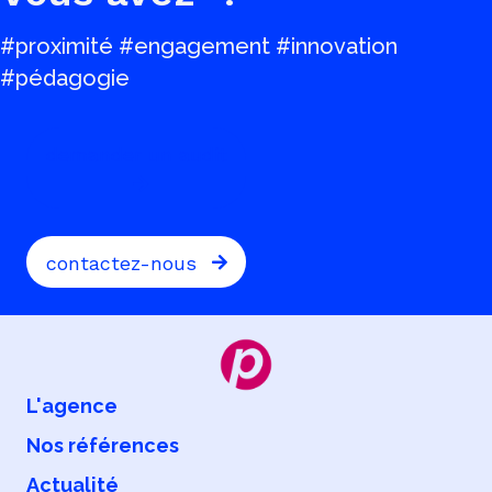
#proximité #engagement #innovation
#pédagogie
demander un audit
contactez-nous
L'agence
Nos références
Actualité