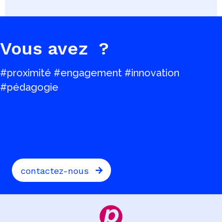
Vous avez
?
#proximité #engagement #innovation
#pédagogie
demander un audit
contactez-nous