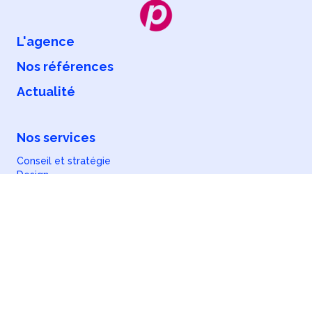
L'agence
Nos références
Actualité
Nos services
Conseil et stratégie
Design
Développement web
Marketing numérique
Hébergement et maintenance
Notre offre
Projets européens
Santé et hôpital
Alimentation et agriculture
Enseignement supérieur et recherche