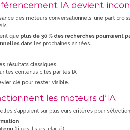
éférencement IA devient inco
sance des moteurs conversationnels, une part croiss
els.
ment que
plus de 30 % des recherches pourraient p
onnelles
dans les prochaines années.
les résultats classiques
our les contenus cités par les IA
ier clé pour rester visible.
tionnent les moteurs d’IA
cielles s’appuient sur plusieurs critères pour sélectio
ormation
ntenu
(titres, listes, clarté)