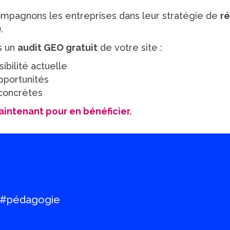
ompagnons les entreprises dans leur stratégie de
r
)
.
s un
audit GEO gratuit
de votre site :
ibilité actuelle
opportunités
concrètes
intenant pour en bénéficier.
demander un aud
 #pédagogie