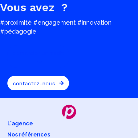
Vous avez
?
#proximité #engagement #innovation
#pédagogie
demander un audit
contactez-nous
L'agence
Nos références